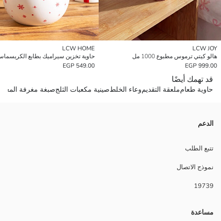
LCW HOME
LCW JOY
هالو كيتي ترموس مطبوع 1000 مل
حاوية تخزين سيراميك بطابع الكريسما
549.00 EGP
999.00 EGP
قد تهمك أيضًا
حاوية طعام
ملعقة التقديم
وعاء الخلط
صينية مكعبات الثلج
صبغة مغرفة المعكر
الدعم
تتبع الطلب
نموذج الاتصال
19739
مساعدة