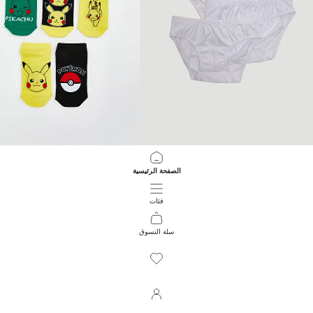
LCW Kids
LCW Kids
الصفحة الرئيسية
كلسون أولادي قطن أساسي ٣ قطع
جوارب رياضية للأولاد بنقشة بيكاتشو - ٥ قطع
299.00 EGP
299.00 EGP
فئات
سلة التسوق
543
/
1