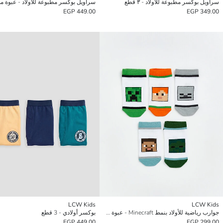
سراويل بوكسر مطبوعة للأولاد - ٣ قطع
449.00 EGP
349.00 EGP
LCW Kids
LCW Kids
جوارب رياضية للأولاد بنمط Minecraft - عبوة من ٥ قطع
بوكسر أولادي - 3 قطع
449.00 EGP
299.00 EGP