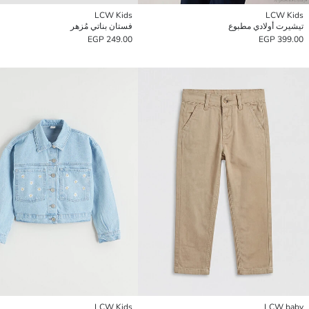
LCW Kids
LCW Kids
تيشيرت أولادي مطبوع
فستان بناتي مُزهر
249.00 EGP
399.00 EGP
LCW Kids
LCW baby