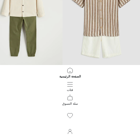
LCW Kids
LCW Kids
الصفحة الرئيسية
قميص وشورت شاش مخطط للأولاد
قميص وبنطلون أساسي للأولاد
1,099.00 EGP
1,099.00 EGP
فئات
سلة التسوق
6404
/
1