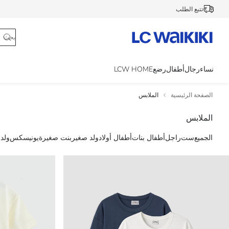
تتبع الطلب
نساء
رجال
أطفال
رضع
LCW HOME
الصفحة الرئيسية
الملابس
الملابس
الجميع
ست
راجل
أطفال بنات
أطفال أولاد
ولد صغير
بنت صغيرة
يونيسكس
ولد