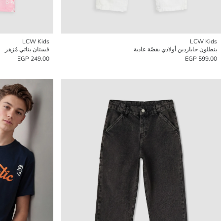
LCW Kids
LCW Kids
بنطلون جاباردين أولادي بقصّة عادية
فستان بناتي مُزهر
249.00 EGP
599.00 EGP