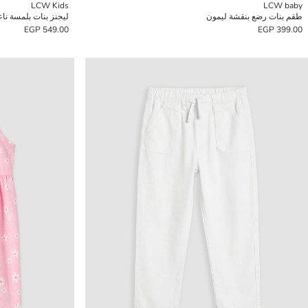
LCW Kids
LCW baby
طقم بنات رضع بنقشة ليمون
ليجنز بنات بلمسة نا
549.00 EGP
399.00 EGP