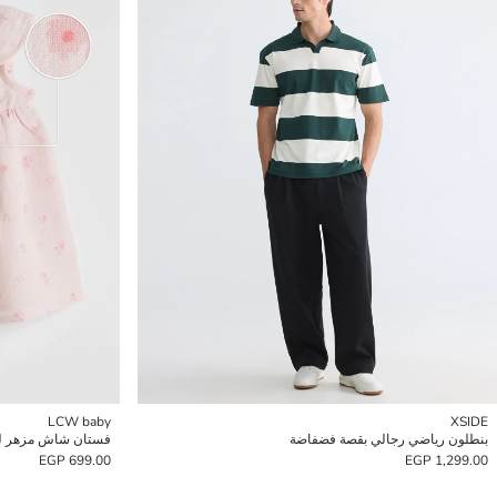
LCW baby
XSIDE
بنطلون رياضي رجالي بقصة فضفاضة
فستان شاش مزهر للبن
699.00 EGP
1,299.00 EGP