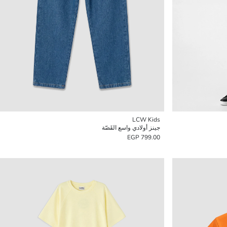
LCW Kids
جينز أولادي واسع القَصّة
799.00 EGP