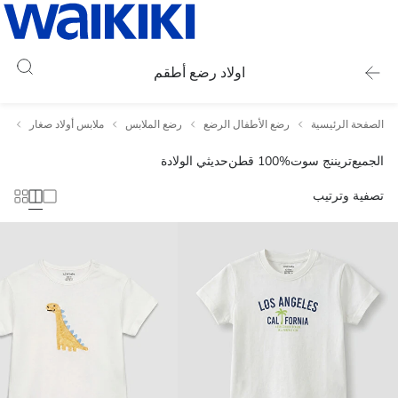
اولاد رضع أطقم
الصفحة الرئيسية
رضع الأطفال الرضع
رضع الملابس
ملابس أولاد صغار
او
الجميع
تريننج سوت
100% قطن
حديثي الولادة
تصفية وترتيب