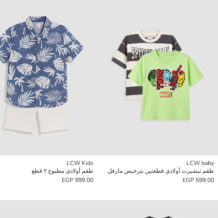
LCW Kids
LCW baby
طقم تيشيرت أولادي قطعتين بترخيص مارفل
طقم أولادي مطبوع ٢ قطع
999.00 EGP
599.00 EGP