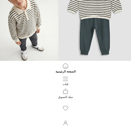
LCW Kids
LCW baby
الصفحة الرئيسية
طقم ميكي ماوس مرخص مخطط للأولاد الرضع
طقم سويت شيرت مخطط وتريننج للبني
1,299.00 EGP
599.00 EGP
فئات
سلة التسوق
283
/
1