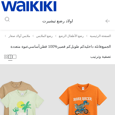
اولاد رضع تيشيرت
الصفحة الرئيسية
رضع الأطفال الرضع
رضع الملابس
ملابس أولاد صغار
او
الجميع
فانلة داخلية
كم طويل
كم قصير
100% قطن
أساسي
عبوة متعددة
تصفية وترتيب