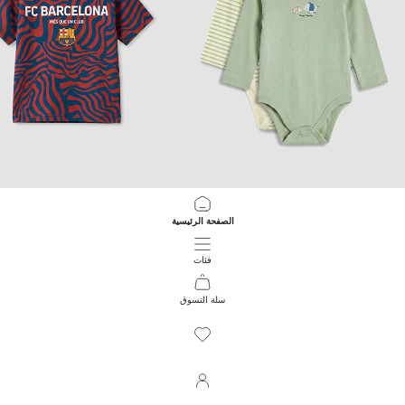
LCW Kids
LCW baby
الصفحة الرئيسية
مطبوع أولاد صغار سالوبيت بكباسين 2 قطع
تيشيرت أولاد مطبوع برشلونة
399.00 EGP
499.00 EGP
فئات
سلة التسوق
261
/
1