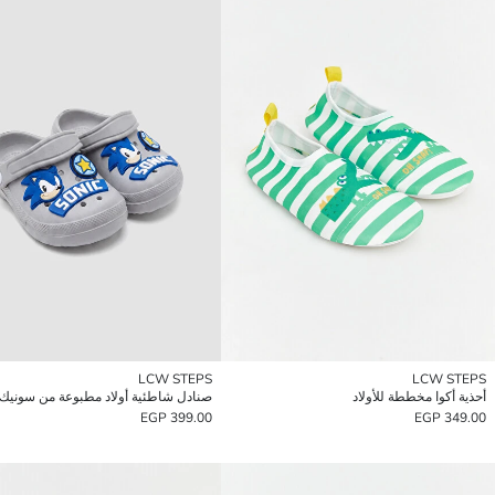
LCW STEPS
LCW STEPS
أحذية أكوا مخططة للأولاد
صنادل شاطئية أولاد مطبوعة من سونيك
399.00 EGP
349.00 EGP