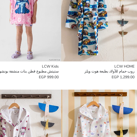
LCW Kids
LCW HOME
روب حمام للأولاد بطبعة هوت ويلز
ستيتش مطبوع قطن بنات منشفة بونشو
999.00 EGP
1,299.00 EGP