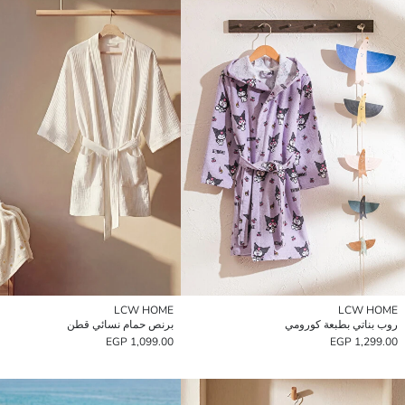
LCW HOME
LCW HOME
روب بناتي بطبعة كورومي
برنص حمام نسائي قطن
1,099.00 EGP
1,299.00 EGP