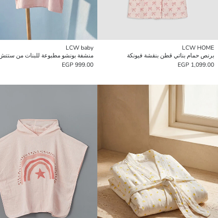
LCW baby
LCW HOME
برنص حمام بناتي قطن بنقشة فيونكة
منشفة بونشو مطبوعة للبنات من ستتش
999.00 EGP
1,099.00 EGP