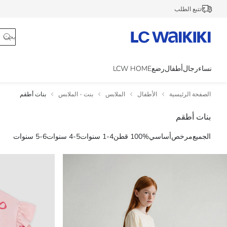
تتبع الطلب
نساء
رجال
أطفال
رضع
LCW HOME
الصفحة الرئيسية
الأطفال
الملابس
بنت - الملابس
بنات أطقم
بنات أطقم
الجميع
مرخص
أساسي
100% قطن
1-4 سنوات
4-5 سنوات
5-6 سنوات