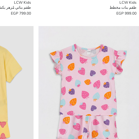
LCW Kids
LCW Kids
طقم بنات مخطط
طقم بناتي مُزهر بك
799.00 EGP
999.00 EGP