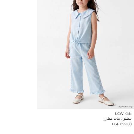
LCW Kids
بنطلون بنات مطرز
699.00 EGP