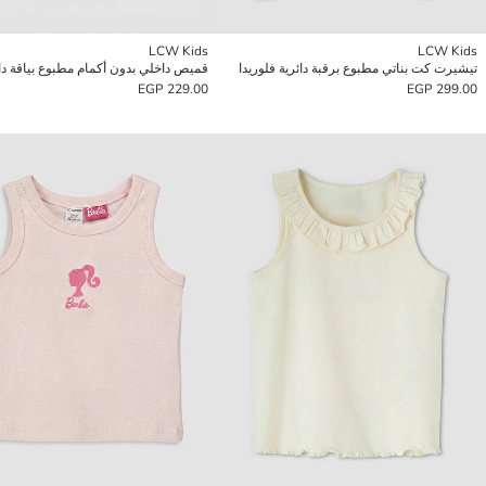
LCW Kids
LCW Kids
تيشيرت كت بناتي مطبوع برقبة دائرية فلوريدا
229.00 EGP
299.00 EGP