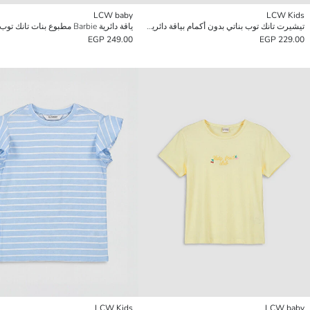
LCW baby
LCW Kids
تيشيرت تانك توب بناتي بدون أكمام بياقة دائرية بكشكشة
ياقة دائرية Barbie مطبوع بنات تانك توب
249.00 EGP
229.00 EGP
LCW Kids
LCW baby