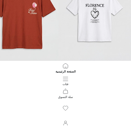
LCW Kids
LCW Kids
الصفحة الرئيسية
تي شيرت بناتي مطبوع بياقة دائرية فلورنس
تي شيرت مطبوع بياقة دائرية للبنات
249.00 EGP
229.00 EGP
فئات
سلة التسوق
712
/
1