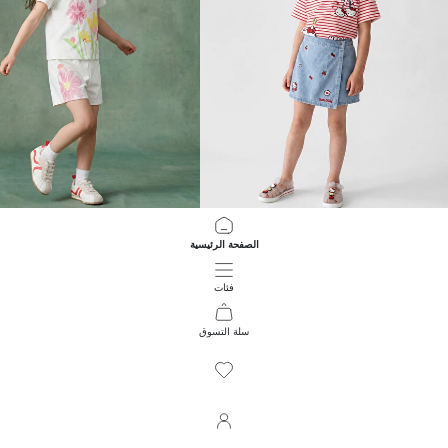
LCW Kids
LCW Kids
الصفحة الرئيسية
جيبة شورت جينز مطرزة من هالو كيتي للبنات
شورت بناتي مُزهر
299.00 EGP
799.00 EGP
فئات
سلة التسوق
260
/
1