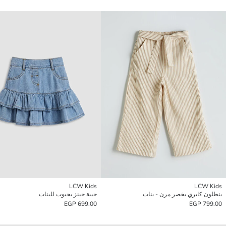
LCW Kids
LCW Kids
بنطلون كابري بخصر مرن - بنات
جيبة جينز بجيوب للبنات
699.00 EGP
799.00 EGP