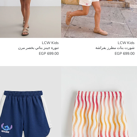
LCW Kids
LCW Kids
شورت بنات مطرز بفراشة
تنورة جينز بناتي بخصر مرن
699.00 EGP
699.00 EGP