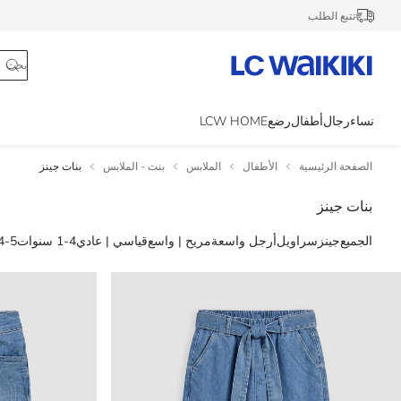
تتبع الطلب
نساء
رجال
أطفال
رضع
LCW HOME
الصفحة الرئيسية
الأطفال
الملابس
بنت - الملابس
بنات جينز
بنات جينز
الجميع
جينز
سراويل
أرجل واسعة
مريح | واسع
قياسي | عادي
1-4 سنوات
4-5 سنوا