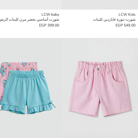
LCW baby
LCW Kids
شورت تنورة غاباردين للبنات
شورت أساسي بخصر مرن للبنات الرضع
399.00 EGP
549.00 EGP