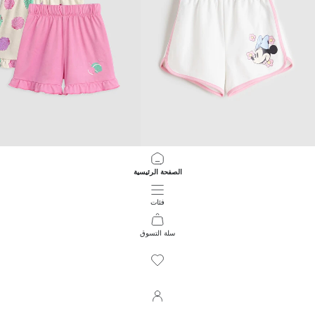
LCW Kids
LCW Kids
الصفحة الرئيسية
شورت بنات مطبوع من ميني ماوس
399.00 EGP
449.00 EGP
فئات
سلة التسوق
137
/
1