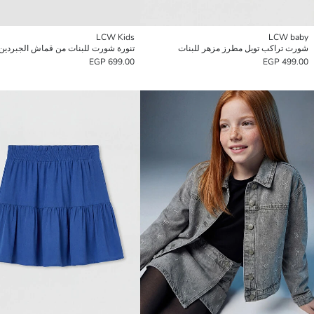
LCW Kids
LCW baby
شورت تراكب تويل مطرز مزهر للبنات
تنورة شورت للبنات من قماش الجبردين
699.00 EGP
499.00 EGP