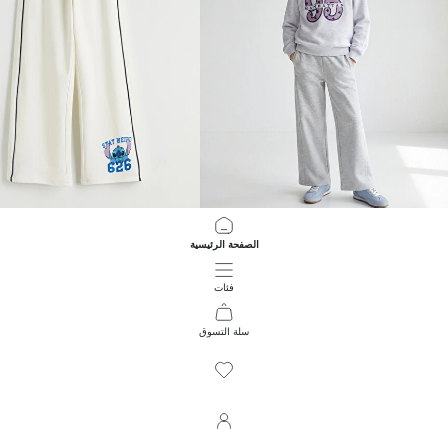
LCW Kids
LCW Kids
الصفحة الرئيسية
بنطال رياضي تخين للبنات بخصر مرن
بنطال رياضي مطبوع Stitch للبنات
999.00 EGP
599.00 EGP
فئات
سلة التسوق
158
/
1