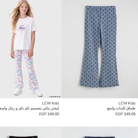
LCW Kids
LCW Kids
طماق للبنات واسع
ليجنز بناتي بتصميم تاي داي و رجل واسع
349.00 EGP
349.00 EGP