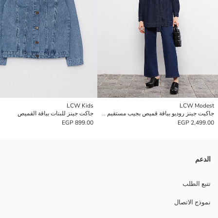
LCW Kids
LCW Modest
جاكيت جينز روديو بياقة قميص بجيب مستقيم بتفاصيل كم طويل للسيدات
جاكت جينز للبنات بياقة القميص
899.00 EGP
2,499.00 EGP
الدعم
تتبع الطلب
نموذج الاتصال