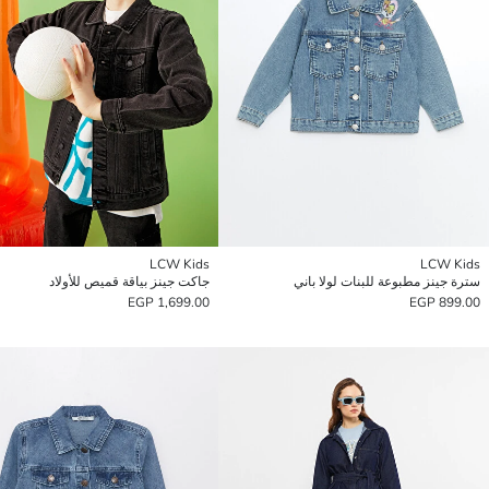
LCW Kids
LCW Kids
سترة جينز مطبوعة للبنات لولا باني
جاكت جينز بياقة قميص للأولاد
1,699.00 EGP
899.00 EGP