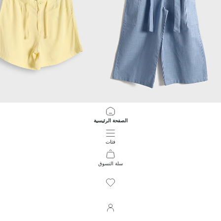
LCW Kids
LCW Kids
الصفحة الرئيسية
بنطلون كابري بخصر مرن - بنات
شورتات أساسية للبنات بخصر مرن
499.00 EGP
399.00 EGP
فئات
سلة التسوق
115
/
1