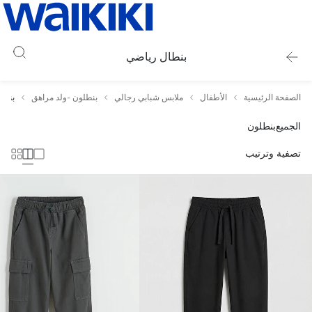
بنطال رياضي
الصفحة الرئيسية
الأطفال
ملابس شبابي رجالي
بنطلون -ولد مراهق
بنطا
الجميع
بنطلون
تصفية وترتيب