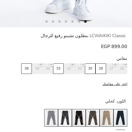
LCWAIKIKI Classic
بنطلون تشينو رفيع للرجال
899.00 EGP
مقاس:
38
36
34
33
32
31
30
28
27
26
اعثر على مقاسك
اللون:
كحلي