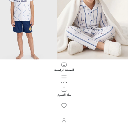
LCW Kids
LCW Kids
الصفحة الرئيسية
طقم بيجامة بياقة قميص للأولاد
899.00 EGP
699.00 EGP
فئات
سلة التسوق
156
/
1