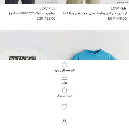
LCW Kids
LCW Kids
تيشيرت أولادي بطبعة سترينجر ثينجز وياقة دائرية
تيشيرت - اولاد Minecraft مطبوع
499.00 EGP
449.00 EGP
الصفحة الرئيسية
فئات
سلة التسوق
425
/
1