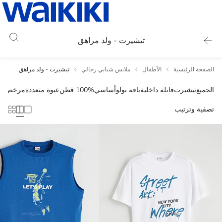
تيشيرت - ولد مراهق
الصفحة الرئيسية
الأطفال
ملابس شبابي رجالي
تيشيرت - ولد مراهق
الجميع
تيشيرت
فانلة داخلية
ياقة بولو
أساسي
100% قطن
عبوة متعددة
مرخص
تصفية وترتيب