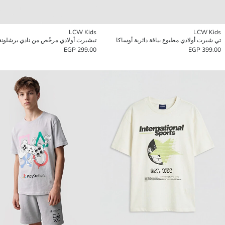
LCW Kids
LCW Kids
تي شيرت أولادي مطبوع بياقة دائرية أوساكا
تيشيرت أولادي مرخّص من نادي برشلونة
299.00 EGP
399.00 EGP