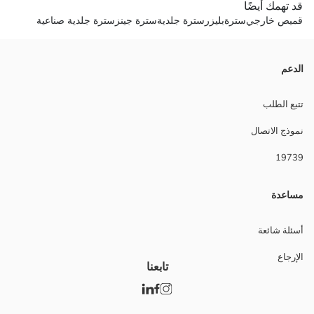
قد تهمك أيضًا
قميص خارجي
سترة
بليزر
سترة جلدية
سترة جينز
سترة جلدية صناعية
الدعم
تتبع الطلب
نموذج الاتصال
19739
مساعدة
أسئلة شائعة
الإرجاع
تابعنا