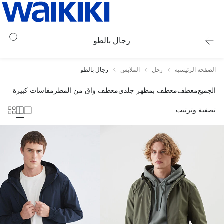
رجال بالطو
الصفحة الرئيسية
رجل
الملابس
رجال بالطو
الجميع
معطف
معطف بمظهر جلدي
معطف واق من المطر
مقاسات كبيرة
تصفية وترتيب