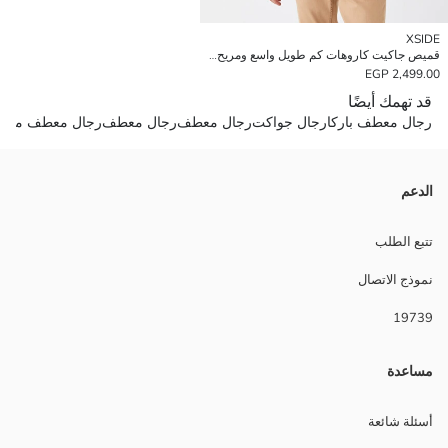
XSIDE
قميص جاكيت كاروهات كم طويل واسع ومريح للرجال
2,499.00 EGP
قد تهمك أيضًا
رجال معطف باركا
رجال جواكت
رجال معطف
رجال معطف
رجال معطف من ا
الدعم
تتبع الطلب
نموذج الاتصال
19739
مساعدة
أسئلة شائعة