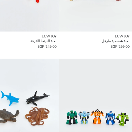
LCW JOY
LCW JOY
لعبة شخصية مارفل
لعبة النينجا اللازقة
249.00 EGP
299.00 EGP