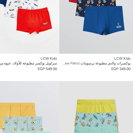
LCW Kids
LCW Kids
بوكسرات ولادي مطبوعة برسومات Paw Patrol - طقم من ٣ قطع
سراويل بوكسر مطبوعة للأولاد، عبوة من 3 قط
549.00 EGP
349.00 EGP