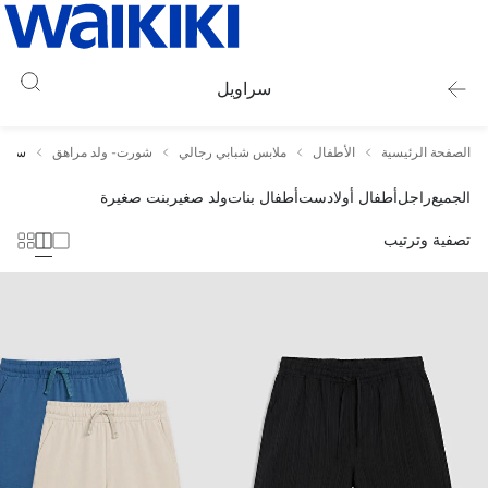
سراويل
الصفحة الرئيسية
الأطفال
ملابس شبابي رجالي
شورت- ولد مراهق
سراو
الجميع
راجل
أطفال أولاد
ست
أطفال بنات
ولد صغير
بنت صغيرة
تصفية وترتيب