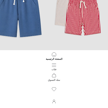
LCW baby
LCW baby
الصفحة الرئيسية
شورت أولادي بنقشة زهور 2 قطع
شورت بوبلين للأولاد
699.00 EGP
599.00 EGP
فئات
سلة التسوق
854
/
1