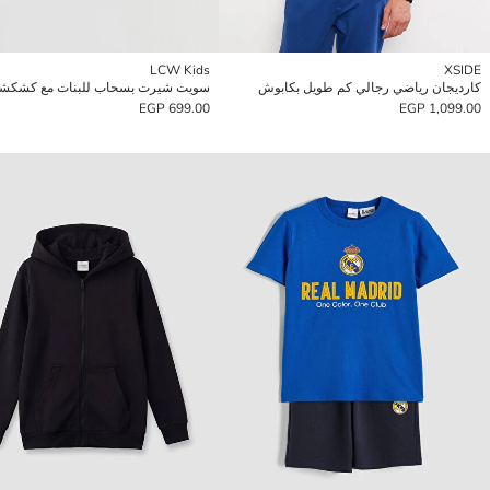
LCW Kids
XSIDE
كارديجان رياضي رجالي كم طويل بكابوش
سويت شيرت بسحاب للبنات مع كشكش
699.00 EGP
1,099.00 EGP