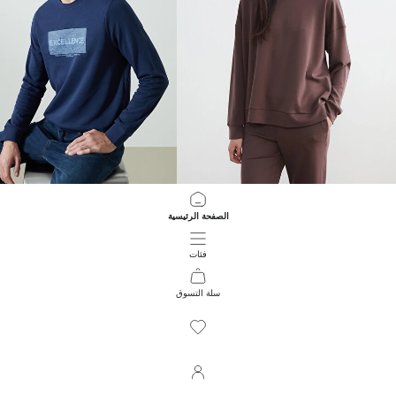
LCWAIKIKI Classic
LCW Vision
الصفحة الرئيسية
سويت شيرت نسائي أوفراسايز بلمسة ناعمة
799.00 EGP
699.00 EGP
فئات
سلة التسوق
348
/
1