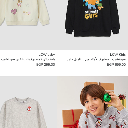
LCW baby
LCW Kids
سويتشيرت مطبوع للأولاد من ستامبل جايز
ياقة دائرية مطبوع بنات تخين سويتشيرت
299.00 EGP
699.00 EGP