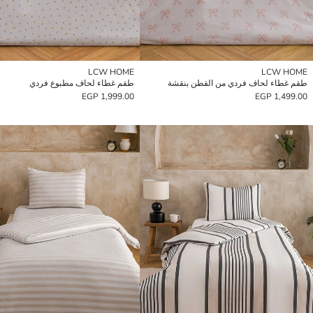
LCW HOME
LCW HOME
طقم غطاء لحاف فردي من القطن بنقشة
طقم غطاء لحاف مطبوع فردي
1,999.00 EGP
1,499.00 EGP