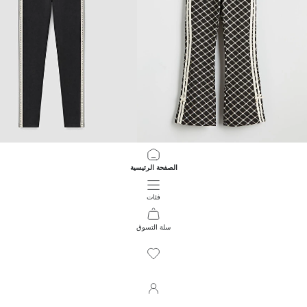
LCW Kids
LCW Kids
الصفحة الرئيسية
ليجن بنات واسع بتفاصيل فيونكة
ليجنز بناتي بخصر مرن مخطط من الجانب
349.00 EGP
599.00 EGP
فئات
سلة التسوق
221
/
1