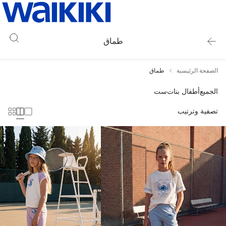
طماق
الصفحة الرئيسية
طماق
الجميع
أطفال بنات
ست
تصفية وترتيب