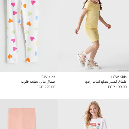
LCW Kids
LCW Kids
طماق قصير مضلع لبنات رضع
طماق بناتي بطبعة قلوب
229.00 EGP
199.00 EGP