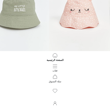
LCW baby
LCW baby
الصفحة الرئيسية
قبعة الدلو للبنات الرضع بتفاصيل الأذن
قبعة دلو مطبوعة للأولاد الرضع
349.00 EGP
349.00 EGP
فئات
سلة التسوق
96
/
1