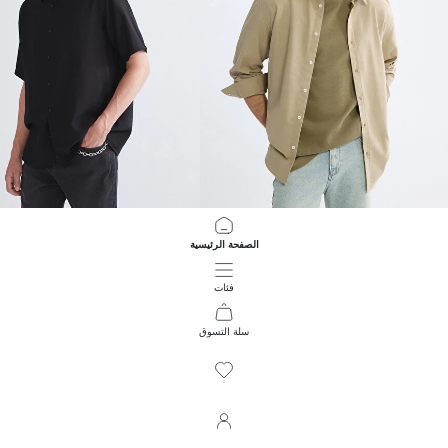
XSIDE
XSIDE
الصفحة الرئيسية
قميص رجالي بقصة عادية بملمس الكتان
قميص رجالي عادي بكم قصير من فيسك
699.00 EGP
999.00 EGP
فئات
سلة التسوق
1205
/
1