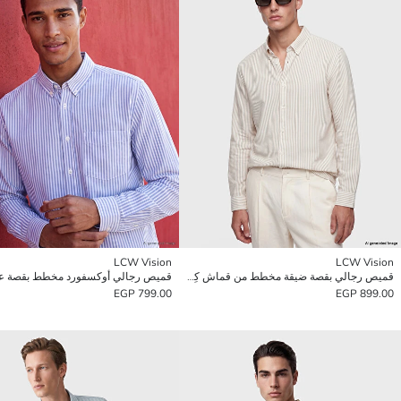
LCW Vision
LCW Vision
قميص رجالي بقصة ضيقة مخطط من قماش كِشكِش
قميص رجالي أوكسفورد مخطط بقصة عا
799.00 EGP
899.00 EGP