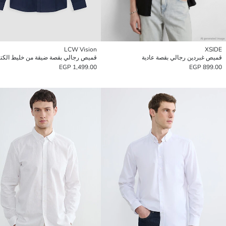
LCW Vision
XSIDE
قميص غبردين رجالي بقصة عادية
قميص رجالي بقصة ضيقة من خليط الكت
1,499.00 EGP
899.00 EGP