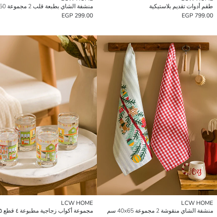
طقم أدوات تقديم بلاستيكية
299.00 EGP
799.00 EGP
LCW HOME
LCW HOME
منشفة الشاي منقوشة 2 مجموعة 40x65 سم
مجموعة أكواب زجاجية مطبوعة ٤ قطع ١٢٥ مل