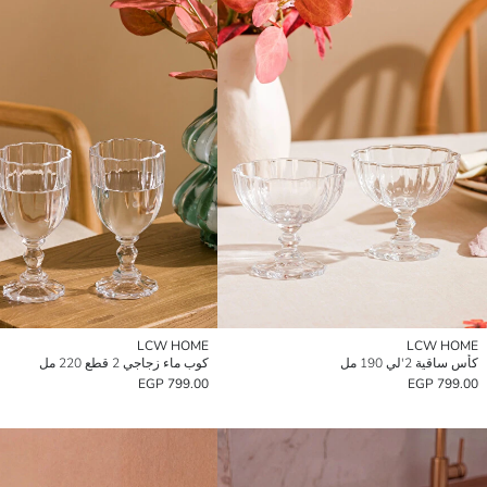
LCW HOME
LCW HOME
كأس ساقية 2'لي 190 مل
كوب ماء زجاجي 2 قطع 220 مل
799.00 EGP
799.00 EGP