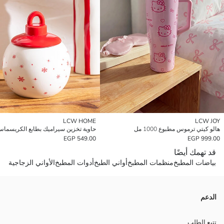
LCW HOME
LCW JOY
هالو كيتي ترموس مطبوع 1000 مل
حاوية تخزين سيراميك بطابع الكريسما
549.00 EGP
999.00 EGP
قد تهمك أيضًا
بياضات المطبخ
منظمات المطبخ
أواني الطبخ
أدوات المطبخ
الأواني الزجاجية
الدعم
تتبع الطلب