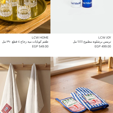
LCW HOME
LCW JOY
ترمس برشلونة مطبوع 500 مل
طقم كوبايات مية زجاج ٤ قطع ٢٩٠ مل
549.00 EGP
499.00 EGP