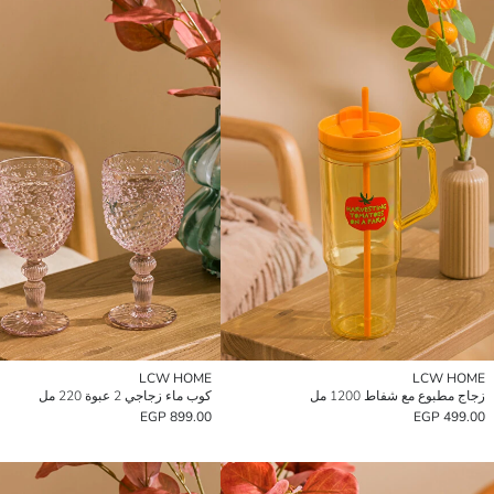
LCW HOME
LCW HOME
زجاج مطبوع مع شفاط 1200 مل
كوب ماء زجاجي 2 عبوة 220 مل
899.00 EGP
499.00 EGP