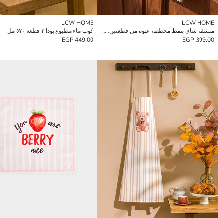
LCW HOME
LCW HOME
منشفة شاي بنمط مخطط، عبوة من قطعتين، مقاس 40x50 سم
كوب ماء مطبوع يودا ٢ قطعة ٥٧٠ مل
449.00 EGP
399.00 EGP