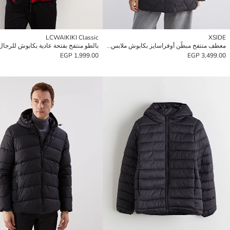
LCWAIKIKI Classic
XSIDE
معطف منتفخ مبطّن أوفراسايز بكابوش ملابس خارجية - النساء
بالطو منتفخ بفتحة عادية بكابوش للرجال
1,999.00 EGP
3,499.00 EGP