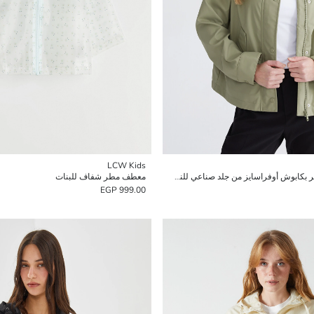
LCW Kids
معطف واق من المطر بكابوش أوفراسايز من جلد صناعي للنساء
معطف مطر شفاف للبنات
999.00 EGP