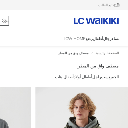
تتبع الطلب
نساء
رجال
أطفال
رضع
LCW HOME
الصفحة الرئيسية
معطف واق من المطر
معطف واق من المطر
الجميع
ست
راجل
أطفال أولاد
أطفال بنات