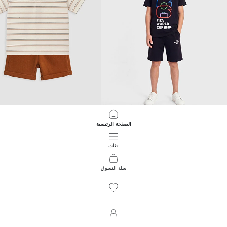
LCW Kids
LCW Kids
الصفحة الرئيسية
كأس العالم FIFA 2026 مطبوع أولاد شورت
طقم أولاد مخطط
899.00 EGP
799.00 EGP
فئات
سلة التسوق
2154
/
1