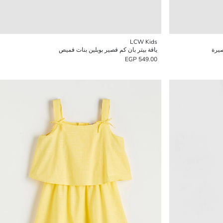
LCW Kids
صيرة
ياقة بيتر بان كم قصير بوبلين بنات قميص
549.00 EGP