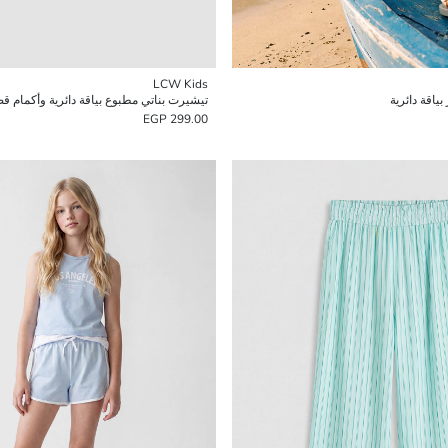
LCW Kids
اقة دائرية
تيشيرت بناتي مطبوع بياقة دائرية وأكمام ق
299.00 EGP