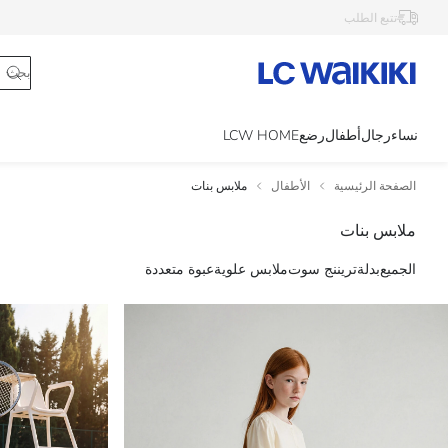
تتبع الطلب
نساء
رجال
أطفال
رضع
LCW HOME
الصفحة الرئيسية
الأطفال
ملابس بنات
ملابس بنات
الجميع
بدلة
تريننج سوت
ملابس علوية
عبوة متعددة