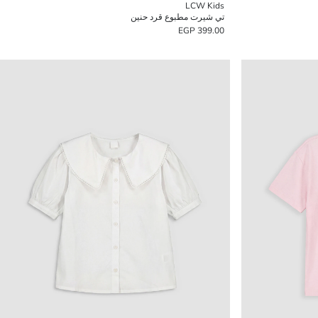
LCW Kids
تي شيرت مطبوع قرد حنين
399.00 EGP