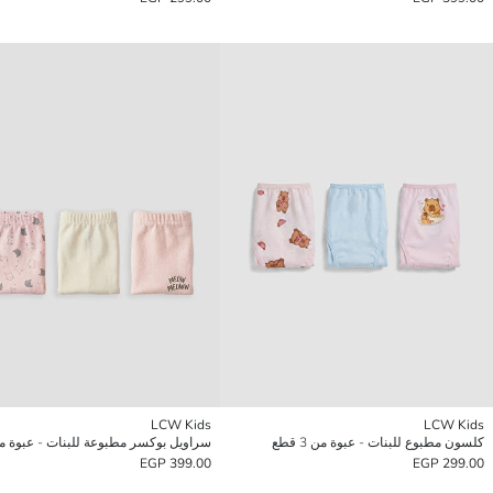
LCW Kids
LCW Kids
كلسون مطبوع للبنات - عبوة من 3 قطع
399.00 EGP
299.00 EGP