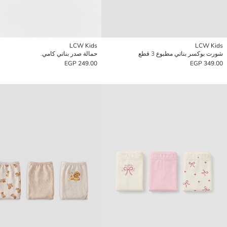
LCW Kids
LCW Kids
شورت بوكسر بناتي مطبوع 3 قطع
حمالة صدر بناتي كامي.
249.00 EGP
349.00 EGP