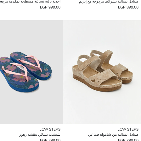
صنادل نسائية بشرائط مزدوجة مع إبزيم
أحذية باليه نسائية مسطحة بمقدمة مربعة
999.00 EGP
899.00 EGP
LCW STEPS
LCW STEPS
صنادل نسائية من شامواه صناعي
شبشب نسائي بنقشة زهور
299.00 EGP
799.00 EGP