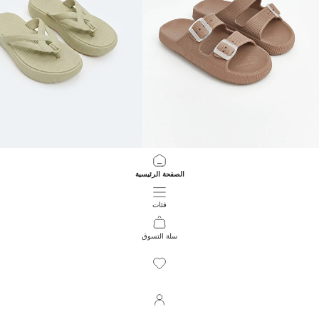
LCW STEPS
LCW STEPS
الصفحة الرئيسية
صندل رجالي بحزامين
شبشب نسائي
299.00 EGP
449.00 EGP
فئات
سلة التسوق
172
/
1