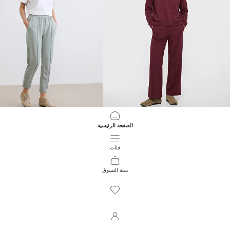
LCWAIKIKI Classic
LCW Vision
الصفحة الرئيسية
بنطال رياضي نسائي بخصر مرن ولمسة ناعمة
بنطال رياضي نسائي بخصر مرن
699.00 EGP
799.00 EGP
فئات
سلة التسوق
288
/
1