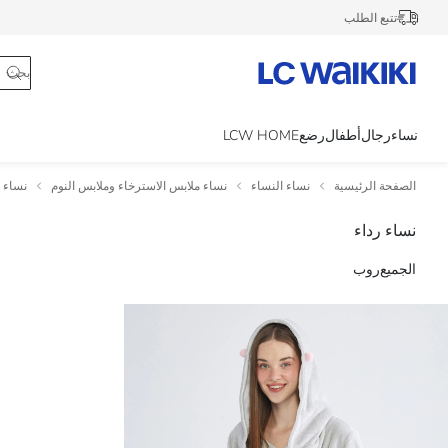
تتبع الطلب
نساء
رجال
أطفال
رضع
LCW HOME
الصفحة الرئيسية
نساء النساء
نساء ملابس الاسترخاء وملابس النوم
نساء 
نساء رداء
الجميع
روب