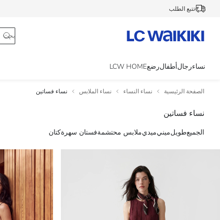
تتبع الطلب
نساء
رجال
أطفال
رضع
LCW HOME
الصفحة الرئيسية
نساء النساء
نساء الملابس
نساء فساتين
نساء فساتين
الجميع
طويل
ميني
ميدي
ملابس محتشمة
فستان سهرة
كتان