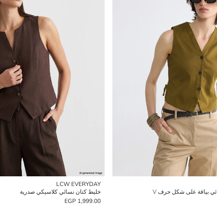
LCW EVERYDAY
ي بياقة على شكل حرف V
خليط كتان نسائي كلاسيكي صدرية
1,999.00 EGP