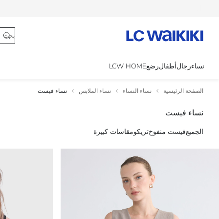
تتبع الطلب
نساء
رجال
أطفال
رضع
LCW HOME
الصفحة الرئيسية
نساء النساء
نساء الملابس
نساء فيست
نساء فيست
الجميع
فيست منفوخ
تريكو
مقاسات كبيرة