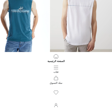
LCWAIKIKI Classic
LCWAIKIKI Classic
الصفحة الرئيسية
تيشيرت بدون أكمام مطبوع بياقة دائرية للرجال
تيشيرت بدون أكمام مطبوع بياقة دائرية 
449.00 EGP
399.00 EGP
فئات
سلة التسوق
71
/
1