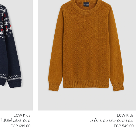
LCW Kids
LCW Kids
سترة تريكو بياقة دائرية للأولاد
تريكو كحلي أطفال أو
699.00 EGP
549.00 EGP