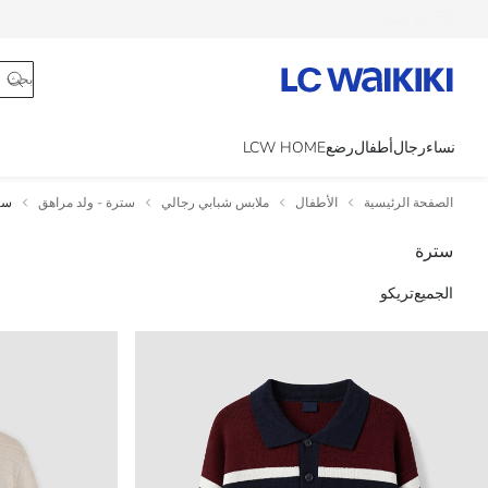
تتبع الطلب
نساء
رجال
أطفال
رضع
LCW HOME
الصفحة الرئيسية
الأطفال
ملابس شبابي رجالي
سترة - ولد مراهق
ست
سترة
الجميع
تريكو