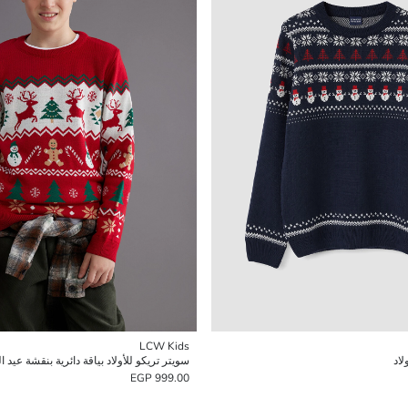
LCW Kids
لاد
سويتر تريكو للأولاد بياقة دائرية بنقشة عيد ال
999.00 EGP