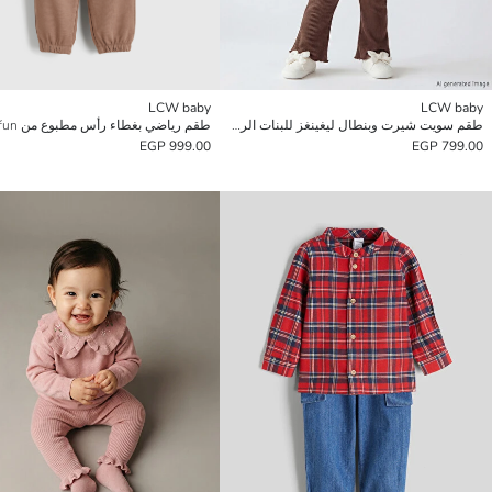
LCW baby
LCW baby
طقم سويت شيرت وبنطال ليغينغز للبنات الرضع بطبعة لندن وكشكش
999.00 EGP
799.00 EGP