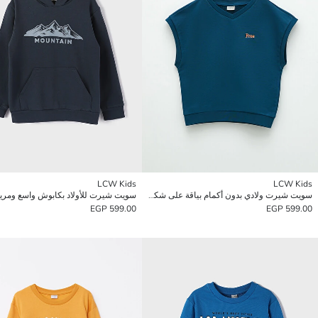
LCW Kids
LCW Kids
سويت شيرت ولادي بدون أكمام بياقة على شكل حرف V وتطريز
سويت شيرت للأولاد بكابوش واسع ومري
599.00 EGP
599.00 EGP