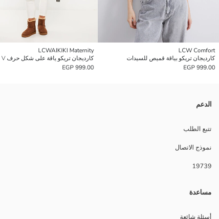
LCWAIKIKI Maternity
LCW Comfort
كارديجان تريكو بياقة قميص للسيدات
999.00 EGP
999.00 EGP
الدعم
تتبع الطلب
نموذج الاتصال
19739
مساعدة
أسئلة شائعة