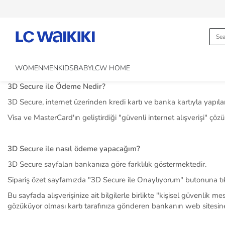
WOMEN
MEN
KIDS
BABY
LCW HOME
3D Secure ile Ödeme Nedir?
3D Secure, internet üzerinden kredi kartı ve banka kartıyla yapılan a
Visa ve MasterCard'ın geliştirdiği "güvenli internet alışverişi" çöz
3D Secure ile nasıl ödeme yapacağım?
3D Secure sayfaları bankanıza göre farklılık göstermektedir.
Sipariş özet sayfamızda "3D Secure ile Onaylıyorum" butonuna tıkl
Bu sayfada alışverişinize ait bilgilerle birlikte "kişisel güvenli
gözüküyor olması kartı tarafınıza gönderen bankanın web sitesine