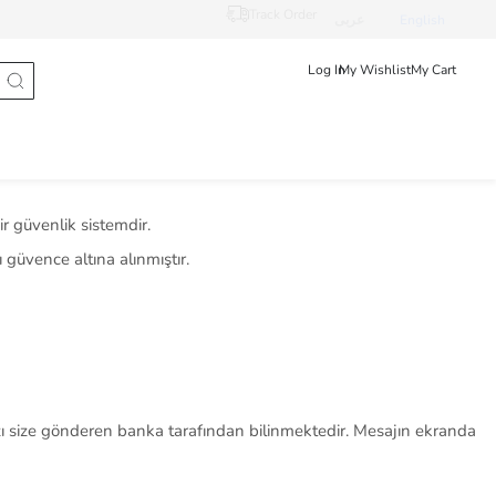
Track Order
عربى
English
Log In
My Wishlist
My Cart
ir güvenlik sistemdir.
ı güvence altına alınmıştır.
nızı size gönderen banka tarafından bilinmektedir. Mesajın ekranda